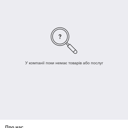
тривалий термін служби плінтусів і забезпечує їх
стійкість до пошкоджень та зносу.
Різноманітність дизайну: Керамічні плінтуси під
замовлення можуть мати різні форми, розміри, кольори
та текстури, що дозволяє вибрати оптимальний варіант
для конкретного інтер'єру. Вони можуть мати гладку
поверхню, рельєфний візерунок або бути оздоблені
декоративними елементами.
У компанії поки немає товарів або послуг
Про нас