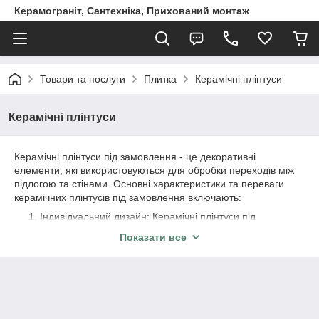
Керамограніт, Сантехніка, Прихований монтаж
Товари та послуги
Плитка
Керамічні плінтуси
Керамічні плінтуси
Керамічні плінтуси під замовлення - це декоративні
елементи, які використовуються для обробки переходів між
підлогою та стінами. Основні характеристики та переваги
керамічних плінтусів під замовлення включають:
Індивідуальний дизайн: Керамічні плінтуси під
замовлення виготовляються з урахуванням особистих
Показати все
вимог та вподобань замовника. Це дозволяє
створювати унікальні дизайнерські рішення, які
відповідають стилю та інтер'єру приміщення.
Висока якість матеріалу: Керамічні плінтуси під
замовлення виготовляються з високоякісної кераміки,
яка володіє міцністю та довговічністю. Це гарантує