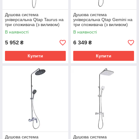
Душова система
Душова система
універсальна Qtap Taurus на
універсальна Qtap Gemini на
три споживача (з виливом)
три споживача (з виливом)
QTTAU111CRM45665 Chrome
QTGEM111CRM45685
В наявності
В наявності
Chrome
5 952
6 349
₴
₴
Купити
Купити
Душова система
Душова система