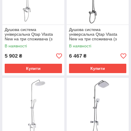
Душова система
Душова система
універсальна Qtap Vlasta
універсальна Qtap Vlasta
New на три споживача (з
New на три споживача (з
виливом)
виливом)
В наявності
В наявності
QTVLA111CRM45650 Chrome
QTVLA111GMB45651
Gunmetal Black PVD
5 902
6 467
₴
₴
Купити
Купити