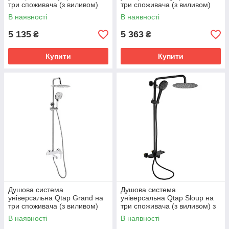
три споживача (з виливом)
три споживача (з виливом)
QTGRACRM1004 Chrome
QTGRABCR1004
В наявності
В наявності
Chrome/Black
5 135
5 363
₴
₴
Купити
Купити
Душова система
Душова система
універсальна Qtap Grand на
універсальна Qtap Sloup на
три споживача (з виливом)
три споживача (з виливом) з
QTGRAWCR1004
полицею QTSL51105OGB
В наявності
В наявності
Chrome/White
Black Matt