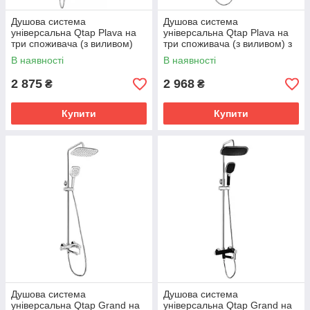
Душова система
Душова система
універсальна Qtap Plava на
універсальна Qtap Plava на
три споживача (з виливом)
три споживача (з виливом) з
QT1004CRM Chrome
полицею QT1005CRM
В наявності
В наявності
Chrome
2 875
2 968
₴
₴
Купити
Купити
Душова система
Душова система
універсальна Qtap Grand на
універсальна Qtap Grand на