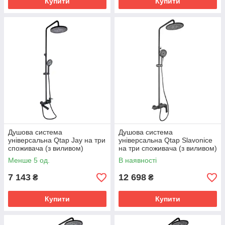
Купити
Купити
Душова система
Душова система
універсальна Qtap Jay на три
універсальна Qtap Slavonice
споживача (з виливом)
на три споживача (з виливом)
QTJAY111BLM45549 Black
QTSLA111GMB45905
Менше 5 од.
В наявності
Matt
Gunmetal Black PVD
7 143
12 698
₴
₴
Купити
Купити