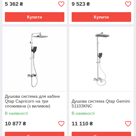
5 362
9 523
₴
₴
Купити
Купити
Душова система для кабіни
Qtap Capricorn на три
Душова система Qtap Gemini
споживача (з виливом)
51103KNC
53103KNC Chrome
В наявності
В наявності
10 877
11 110
₴
₴