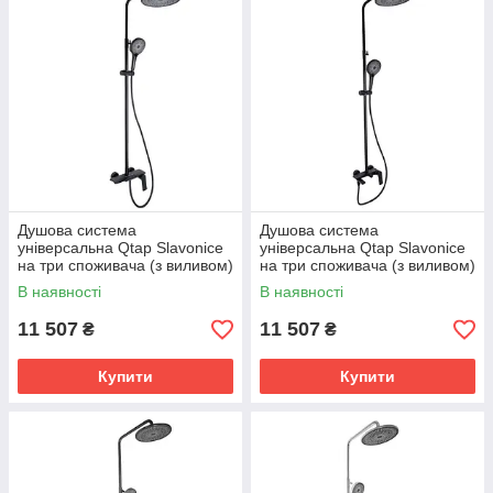
Душова система
Душова система
універсальна Qtap Slavonice
універсальна Qtap Slavonice
на три споживача (з виливом)
на три споживача (з виливом)
QTSLA111BLM45906 Black
QTSLA111BLM45911 Black
В наявності
В наявності
Matt
Matt
11 507
11 507
₴
₴
Купити
Купити