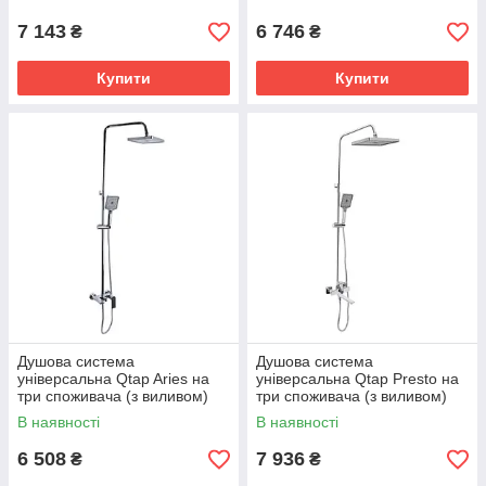
Gunmetal Black PVD
Matt
7 143
6 746
₴
₴
Купити
Купити
Душова система
Душова система
універсальна Qtap Aries на
універсальна Qtap Presto на
три споживача (з виливом)
три споживача (з виливом)
QTARI111CRM45560 Chrome
QTPRE111CRM45575
В наявності
В наявності
Chrome
6 508
7 936
₴
₴