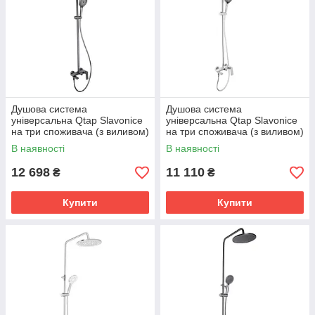
Душова система
Душова система
універсальна Qtap Slavonice
універсальна Qtap Slavonice
на три споживача (з виливом)
на три споживача (з виливом)
QTSLA111GMB45910
QTSLA111CRM45909 Chrome
В наявності
В наявності
Gunmetal Black PVD
12 698
11 110
₴
₴
Купити
Купити