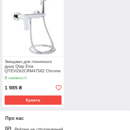
Змішувач для гігієнічного
душу Qtap Evia
QTEVI262CRM47582 Chrome
В наявності
1 985
₴
Купити
Про нас
Рейтинг не сформований