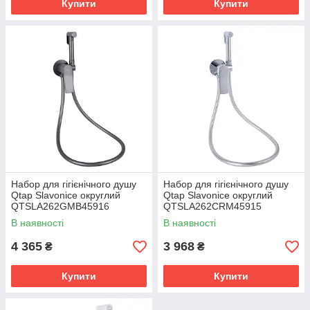
Купити
Купити
монтаж гігієнічного душу
шланг для гігієнічного душу
лійка для гігієнічного душу
гігієнічний душ преміум
Набор для гігієнічного душу
Набор для гігієнічного душу
Qtap Slavonice округлий
Qtap Slavonice округлий
QTSLA262GMB45916
QTSLA262CRM45915
Gunmetal Black PVD
Chrome
В наявності
В наявності
4 365
3 968
₴
₴
Купити
Купити