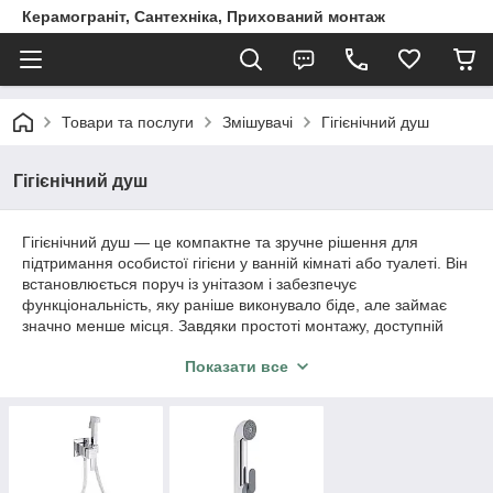
Керамограніт, Сантехніка, Прихований монтаж
Товари та послуги
Змішувачі
Гігієнічний душ
Гігієнічний душ
Гігієнічний душ — це компактне та зручне рішення для
підтримання особистої гігієни у ванній кімнаті або туалеті. Він
встановлюється поруч із унітазом і забезпечує
функціональність, яку раніше виконувало біде, але займає
значно менше місця. Завдяки простоті монтажу, доступній
ціні та високій ефективності гігієнічний душ стає популярним
Показати все
у сучасних інтер’єрах.
У нашому магазині представлені гігієнічні душі різних типів: зі
змішувачем, з термостатом, прихованого монтажу, у
комплекті з тримачем та шлангом. Моделі виконані з якісної
латуні або нержавіючої сталі, мають зносостійке покриття
(хром, чорне матове, бронза, золото) та забезпечують