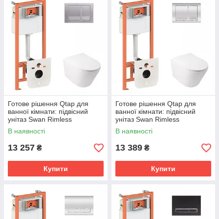
Готове рішення Qtap для
Готове рішення Qtap для
ванної кімнати: підвісний
ванної кімнати: підвісний
унітаз Swan Rimless
унітаз Swan Rimless
520х360х320 + комплект
520х360х320 + комплект
В наявності
В наявності
інсталяції Nest 4 в 1
інсталяції Nest 4 в 1
(квадратна
(квадратна
13 257
13 389
₴
₴
Купити
Купити