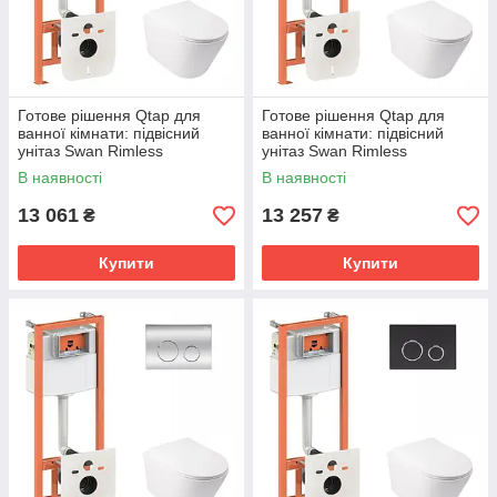
Готове рішення Qtap для
Готове рішення Qtap для
ванної кімнати: підвісний
ванної кімнати: підвісний
унітаз Swan Rimless
унітаз Swan Rimless
520х360х320 + комплект
520х360х320 + комплект
В наявності
В наявності
інсталяції Nest 4 в 1 (лінійна
інсталяції Nest 4 в 1 (кругла
клавіша
13 061
13 257
₴
₴
Купити
Купити