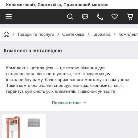
Керамограніт, Сантехніка, Прихований монтаж
Товари та послуги
Сантехніка
Кераміка
Комплект 
Комплект з інсталяцією
Комплект з інсталяцією — це готове рішення для
встановлення підвісного унітаза, яке включає міцну
інсталяційну раму, бачок прихованого монтажу та сам унітаз.
Такий комплект значно спрощує монтаж, економить час і
гарантує сумісність усіх елементів. Підвісний унітаз та
інсталяція — це сучасний, естетичний та зручний варіант для
Показати все
ванної кімнати будь-якого розміру.
Перевага комплекту полягає у правильному підборі
обладнання: рама витримує вагу до 400 кг, бачок працює
тихо та економно, а унітаз має ефективний та гігієнічний
змив. Крім того, завдяки прихованому монтажу сантехніка
виглядає максимально акуратно, а простір ванної стає