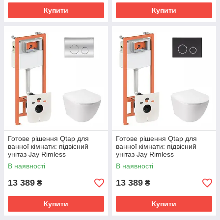
Купити
Купити
Готове рішення Qtap для
Готове рішення Qtap для
ванної кімнати: підвісний
ванної кімнати: підвісний
унітаз Jay Rimless
унітаз Jay Rimless
520х360х320 + комплект
520х360х320 + комплект
В наявності
В наявності
інсталяції Nest 4 в 1 (кругла
інсталяції Nest 4 в 1 (кругла
клавіша
клавіша
13 389
13 389
₴
₴
Купити
Купити