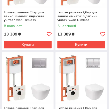
Готове рішення Qtap для
Готове рішення Qtap для
ванної кімнати: підвісний
ванної кімнати: підвісний
унітаз Swan Rimless
унітаз Swan Rimless
520х360х320 + комплект
520х360х320 + комплект
В наявності
В наявності
інсталяції Nest 4 в 1 (кругла
інсталяції Nest 4 в 1 (кругла
клавіша
клавіша
13 389
13 389
₴
₴
Купити
Купити
Готове рішення Qtap для
Готове рішення Qtap для