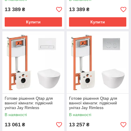
інсталяції Nest 4 в 1 (лінійна
інсталяції Nest 4 в 1 (лінійна
клавіша
клавіша
13 389
13 389
₴
₴
Купити
Купити
Готове рішення Qtap для
Готове рішення Qtap для
ванної кімнати: підвісний
ванної кімнати: підвісний
унітаз Jay Rimless
унітаз Jay Rimless
520х360х320 + комплект
520х360х320 + комплект
В наявності
В наявності
інсталяції Nest 4 в 1 (лінійна
інсталяції Nest 4 в 1 (кругла
клавіша
клавіша
13 061
13 257
₴
₴