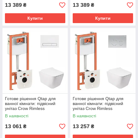
клавіша
13 389
13 389
₴
₴
Купити
Купити
Готове рішення Qtap для
Готове рішення Qtap для
ванної кімнати: підвісний
ванної кімнати: підвісний
унітаз Crow Rimless
унітаз Crow Rimless
520х360х290 + комплект
520х360х290 + комплект
В наявності
В наявності
інсталяції Nest 4 в 1 (лінійна
інсталяції Nest 4 в 1 (кругла
клавіша
13 061
13 257
₴
₴