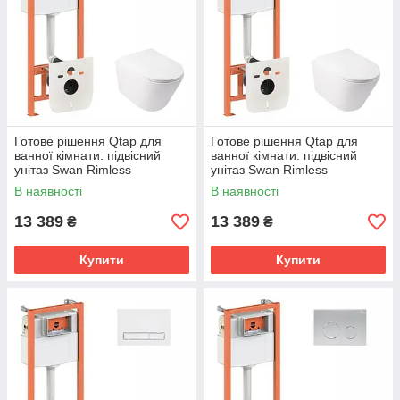
Готове рішення Qtap для
Готове рішення Qtap для
ванної кімнати: підвісний
ванної кімнати: підвісний
унітаз Swan Rimless
унітаз Swan Rimless
520х360х320 + комплект
520х360х320 + комплект
В наявності
В наявності
інсталяції Nest 4 в 1 (лінійна
інсталяції Nest 4 в 1 (лінійна
13 389
13 389
₴
₴
Купити
Купити