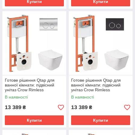
Купити
Купити
Готове рішення Qtap для
Готове рішення Qtap для
ванної кімнати: підвісний
ванної кімнати: підвісний
унітаз Crow Rimless
унітаз Crow Rimless
520х360х290 + комплект
520х360х290 + комплект
В наявності
В наявності
інсталяції Nest 4 в 1 (кругла
інсталяції Nest 4 в 1 (кругла
клавіша
клавіша
13 389
13 389
₴
₴
Купити
Купити