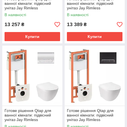
ванної кімнати: підвісний
ванної кімнати: підвісний
унітаз Jay Rimless
унітаз Jay Rimless
520х360х320 + комплект
520х360х320 + комплект
В наявності
В наявності
інсталяції Nest 4 в 1
інсталяції Nest 4 в 1
(квадратна
(квадратна
13 257
13 389
₴
₴
Купити
Купити
Готове рішення Qtap для
Готове рішення Qtap для
ванної кімнати: підвісний
ванної кімнати: підвісний
унітаз Jay Rimless
унітаз Jay Rimless
520х360х320 + комплект
520х360х320 + комплект
В наявності
В наявності