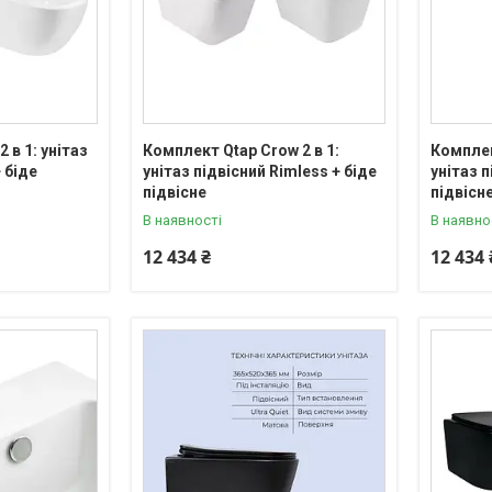
 в 1: унітаз
Комплект Qtap Crow 2 в 1:
Комплек
 біде
унітаз підвісний Rimless + біде
унітаз п
підвісне
підвісн
В наявності
В наявно
12 434 ₴
12 434 