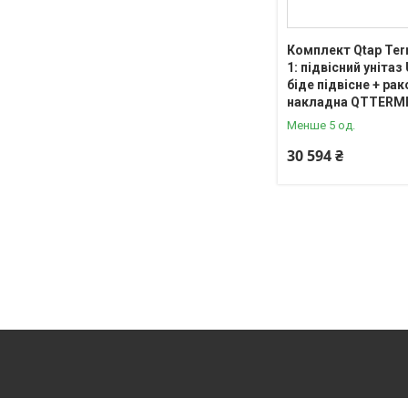
Комплект Qtap Tern
1: підвісний унітаз 
біде підвісне + ра
накладна QTTERM
Менше 5 од.
30 594 ₴