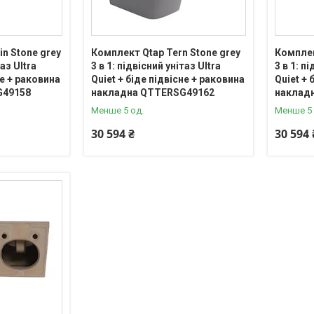
n Stone grey
Комплект Qtap Tern Stone grey
Комплек
таз Ultra
3 в 1: підвісний унітаз Ultra
3 в 1: п
не + раковина
Quiet + біде підвісне + раковина
Quiet + 
G49158
накладна QTTERSG49162
наклад
Менше 5 од.
Менше 5 
30 594 ₴
30 594 