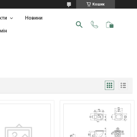
Кошик
кти
Новини
мін