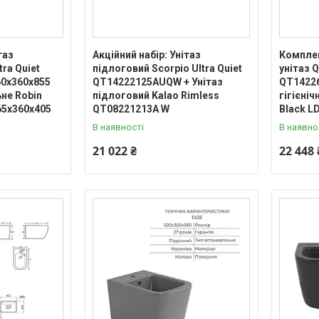
таз
Акційний набір: Унітаз
Комплек
ra Quiet
підлоговий Scorpio Ultra Quiet
унітаз Q
0x360x855
QT14222125AUQW + Унітаз
QT14226
ьне Robin
підлоговий Kalao Rimless
гігієніч
5x360x405
QT08221213A W
Black L
В наявності
В наявно
21 022 ₴
22 448 