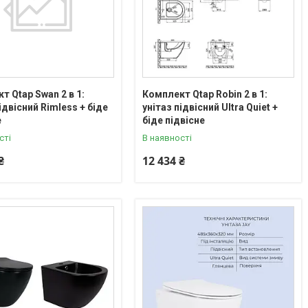
т Qtap Swan 2 в 1:
Комплект Qtap Robin 2 в 1:
ідвісний Rimless + біде
унітаз підвісний Ultra Quiet +
е
біде підвісне
сті
В наявності
₴
12 434 ₴