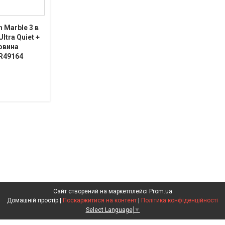
 Marble 3 в
Ultra Quiet +
ковина
R49164
Сайт створений на маркетплейсі
Prom.ua
Домашній простір |
Поскаржитися на контент
|
Політика конфіденційності
Select Language
▼