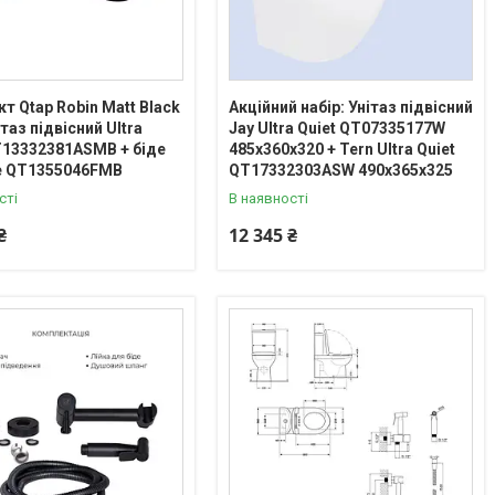
т Qtap Robin Matt Black
Акційний набір: Унітаз підвісний
нітаз підвісний Ultra
Jay Ultra Quiet QT07335177W
T13332381АSMB + біде
485х360х320 + Tern Ultra Quiet
е QT1355046FMB
QT17332303ASW 490x365x325
сті
В наявності
₴
12 345 ₴