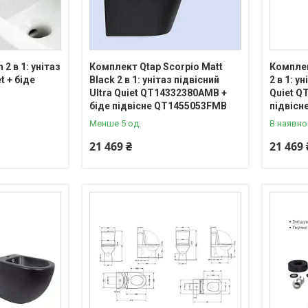
2 в 1: унітаз
Комплект Qtap Scorpio Matt
Комплек
t + біде
Black 2 в 1: унітаз підвісний
2 в 1: у
Ultra Quiet QT14332380AMB +
Quiet Q
біде підвісне QT1455053FMB
підвісн
Менше 5 од.
В наявно
21 469 ₴
21 469 