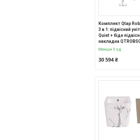
Комплект Qtap Robi
3 в 1: підвісний уні
Quiet + біде підвіс
накладна QTROBS
Менше 5 од.
30 594 ₴