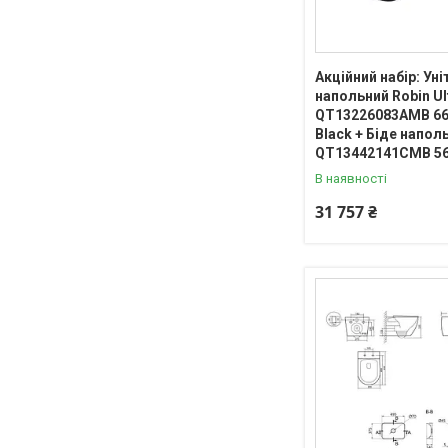
Акційний набір: Уні
напольний Robin Ult
QT13226083AMB 66
Black + Біде напол
QT13442141CMB 56
В наявності
31 757 ₴