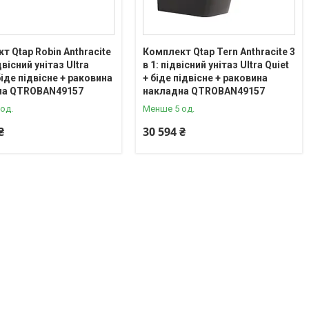
т Qtap Robin Anthracite
Комплект Qtap Tern Anthracite 3
ідвісний унітаз Ultra
в 1: підвісний унітаз Ultra Quiet
біде підвісне + раковина
+ біде підвісне + раковина
на QTROBAN49157
накладна QTROBAN49157
од.
Менше 5 од.
₴
30 594 ₴