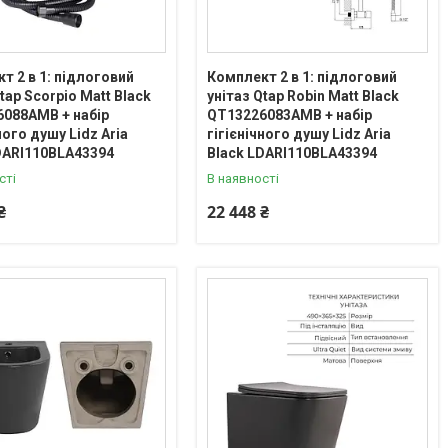
т 2 в 1: підлоговий
Комплект 2 в 1: підлоговий
tap Scorpio Matt Black
унітаз Qtap Robin Matt Black
088AMB + набір
QT13226083AMB + набір
ного душу Lidz Aria
гігієнічного душу Lidz Aria
DARI110BLA43394
Black LDARI110BLA43394
сті
В наявності
₴
22 448 ₴