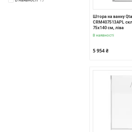
Штора на ванну Qt
CRM407513APL скло
75х140 см, ліва
В наявності
5 954 ₴