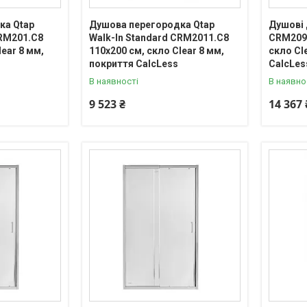
ка Qtap
Душова перегородка Qtap
Душові 
CRM201.C8
Walk-In Standard CRM2011.C8
CRM209-
lear 8 мм,
110х200 см, скло Clear 8 мм,
скло Cl
покриття CalcLess
CalcLes
В наявності
В наявно
9 523 ₴
14 367 