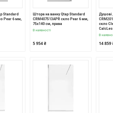
ap Standard
Штора на ванну Qtap Standard
Душові 
 Pear 6 мм,
CRM407513APR скло Pear 6 мм,
CRM201-
75х140 см, права
скло Cl
CalcLes
В наявності
В наявно
5 954 ₴
14 859 