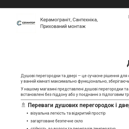
Керамограніт, Сантехніка,
Прихований монтаж
Душові перегородки та двері — це сучасне рішення для 
у ванній кімнаті максимально функціонально, зберігаючи
У нашому магазині представлені душові перегородки та д
встановлені без піддону або у поєднанні з підлоговим тр
🚿
Переваги душових перегородок і две
візуальна легкість та відкритий простір
загартоване безпечне скло
стійкість до вологи та перепадів температур