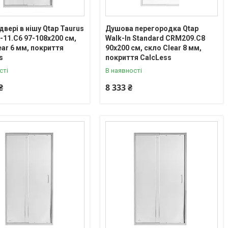
двері в нішу Qtap Taurus
Душова перегородка Qtap
11.C6 97-108x200 см,
Walk-In Standard CRM209.C8
ear 6 мм, покриття
90х200 см, скло Clear 8 мм,
s
покриття CalcLess
сті
В наявності
₴
8 333 ₴