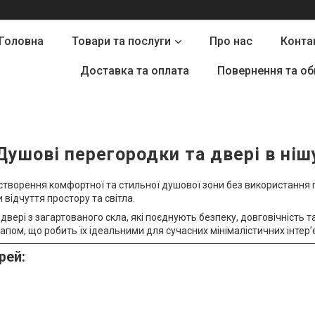
Головна
Товари та послуги
Про нас
Конта
Доставка та оплата
Повернення та об
Душові перегородки та двері в ніш
створення комфортної та стильної душової зони без використання г
 відчуття простору та світла.
вері з загартованого скла, які поєднують безпеку, довговічність т
апом, що робить їх ідеальними для сучасних мінімалістичних інтер’є
рей: