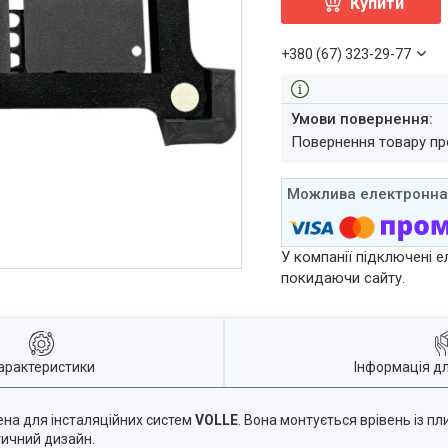
Купити
+380 (67) 323-29-77
повернення товару п
У компанії підключені е
покидаючи сайту.
арактеристики
Інформація д
на для інсталяційних систем
VOLLE
. Вона монтується врівень із п
тичний дизайн.