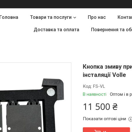
Головна
Товари та послуги
Про нас
Конта
Доставка та оплата
Повернення та об
Кнопка змиву пр
інсталяції Volle
Код:
FS-VL
В наявності
Оптом і в 
11 500 ₴
Показати оптові ціни