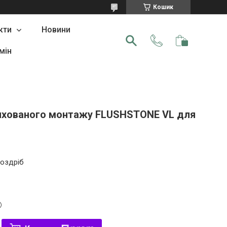
Кошик
кти
Новини
мін
ихованого монтажу FLUSHSTONE VL для
роздріб