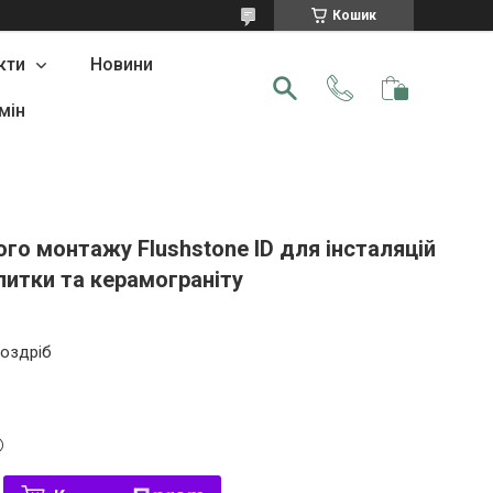
Кошик
кти
Новини
мін
го монтажу Flushstone ID для інcталяцій
плитки та керамограніту
роздріб