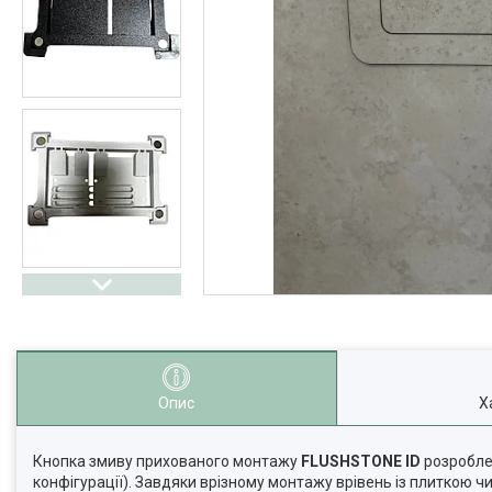
Опис
Х
Кнопка змиву прихованого монтажу
FLUSHSTONE ID
розробле
конфігурації). Завдяки врізному монтажу врівень із плиткою ч