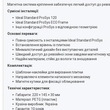
Магнітна система кріплення забезпечує легкий доступ до ревіз
Сумісні інсталяції:
Ideal Standard ProSys 120
Ideal Standard ProSys ECO Frame
Інші конфігурації ProSys з відповідною геометрією
Основні переваги:
Повна сумісність з інсталяціями Ideal Standard ProSys
Встановлення врівень із плиткою
Мінімалістичний дизайн без виступаючих деталей
Швидкий доступ до ревізійної зони завдяки магнітному к
Надійні матеріали, стійкі до вологи та зношування
Комплектація:
Шаблони-наклейки для вирізання плитки
Направляючі елементи натискного механізму
Магнітні кутики для фіксації облицювання
Технічні характеристики:
Габарити: 220 × 145 × 30 мм
Матеріал: PETG (пластик)
Країна-виробник: Україна
Гарантія: 10 років