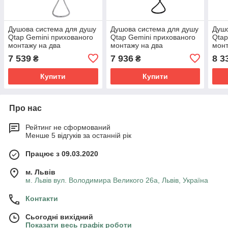
Душова система для душу
Душова система для душу
Душо
Qtap Gemini прихованого
Qtap Gemini прихованого
Qtap
монтажу на два
монтажу на два
монт
споживача
споживача
спо
7 539
7 936
8 3
₴
₴
QTGEM113CRM45696
QTGEM113BLM45697
QTG
CRM
Black Matt
Gunm
Купити
Купити
Про нас
Рейтинг не сформований
Менше 5 відгуків за останній рік
Працює з 09.03.2020
м. Львів
м. Львів вул. Володимира Великого 26а, Львів, Україна
Контакти
Сьогодні вихідний
Показати весь графік роботи