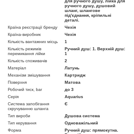
для ручного душу, лійка для
ручного душу, душовий
шланг, шлангове
під'єднання, кріпильні
деталі.
Країна реєстрації бренду
Чехія
Країна-виробник
Чехія
Кількість вантажних місць
1
Кількість режимів
Ручний душ: 1. Верхній душ:
перемикання лійки
1
Кількість споживачів
2
Матеріал
Латунь
Механізм змішування
Картридж
Поверхня
Матова
Робочий тиск, bar
до 3
Серія
Aquarius
Система запобігання
Є
скручуванню шланга
Тип вироби
Душова система
Тип керування
Одноважільний
Форма
Ручний душ: прямокутна.