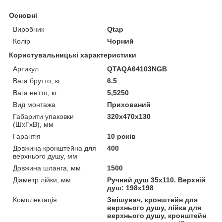
Основні
Виробник
Qtap
Колір
Чорний
Користувальницькі характеристики
Артикул
QTAQA64103NGB
Вага брутто, кг
6.5
Вага нетто, кг
5,5250
Вид монтажа
Прихований
Габарити упаковки
320х470х130
(ШхГхВ), мм
Гарантія
10 років
Довжина кронштейна для
400
верхнього душу, мм
Довжина шланга, мм
1500
Діаметр лійки, мм
Ручний душ 35х110. Верхній
душ: 198х198
Комплектація
Змішувач, кронштейн для
верхнього душу, лійка для
верхнього душу, кронштейн