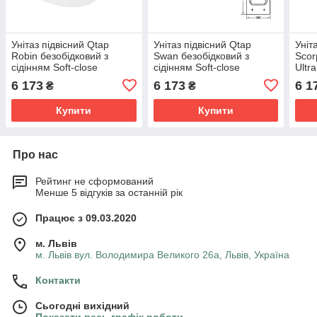
Унітаз підвісний Qtap
Унітаз підвісний Qtap
Уніт
Robin безобідковий з
Swan безобідковий з
Scor
сідінням Soft-close
сідінням Soft-close
Ultr
QT1333046ENRW
QT16335180W
clo
6 173
6 173
6 1
₴
₴
Купити
Купити
Про нас
Рейтинг не сформований
Менше 5 відгуків за останній рік
Працює з 09.03.2020
м. Львів
м. Львів вул. Володимира Великого 26а, Львів, Україна
Контакти
Сьогодні вихідний
Показати весь графік роботи