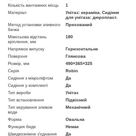
Кількість вантажних місць
1
Матеріал
Унітаз: кераміка. Сидіння
для унітаза: дюропласт.
Метод установки зливного
Прихований
бачка
Міжосьова відстань
180
кріплення, мм
Напрямок випуску
Горизонтальне
Поверхня
Глянсова
Розмір, мм
490×365×325
Серія
Robin
Сидіння з мікроліфтом
Да
Сидіння у комплекті
Да
Тип вироби
Унітаз
Тип встановлення
Підвісний
Тип керування зливом
Механічний
води
Форма
Овальна
Функция биде
Немає
Швидкознімне з'єднання
Да