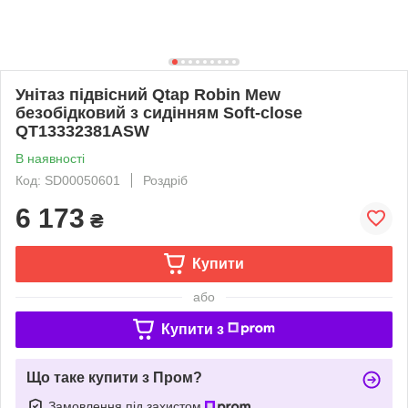
Унітаз підвісний Qtap Robin Mew
безобідковий з сидінням Soft-close
QT13332381АSW
В наявності
Код: SD00050601
Роздріб
6 173
₴
Купити
або
Купити з
Що таке купити з Пром?
Замовлення під захистом