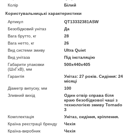
Колір
Білий
Користувальницькі характеристики
Артикул
QT13332381ASW
Безобідковий унітаз
Да
Вага брутто, кг
28
Вага нетто, кг
26
Вид системи змиву
Ultra Quiet
Вид унітаза
Під інсталяцію
Габарити упаковки
500х440х405
(ШхГхВ), мм
Гарантія
Унітаз: 27 років. Сидіння: 24
місяці
Діаметр випуску, мм
100
Зливний вихід
Один отвір справа біля
краю безобідкової чаші з
технологією змиву Tornado
3
Комплектація
Унітаз, сидіння, кріплення.
Країна реєстрації бренду
Чехія
Країна-виробник
Чехія