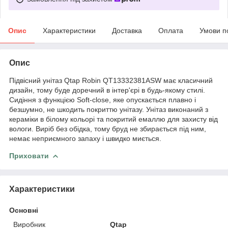
Опис
Характеристики
Доставка
Оплата
Умови п
Опис
Підвісний унітаз Qtap Robin QT13332381АSW має класичний
дизайн, тому буде доречний в інтер'єрі в будь-якому стилі.
Сидіння з функцією Soft-close, яке опускається плавно і
безшумно, не шкодить покриттю унітазу. Унітаз виконаний з
кераміки в білому кольорі та покритий емаллю для захисту від
вологи. Виріб без обідка, тому бруд не збирається під ним,
немає неприємного запаху і швидко миється.
Приховати
Характеристики
Основні
Виробник
Qtap