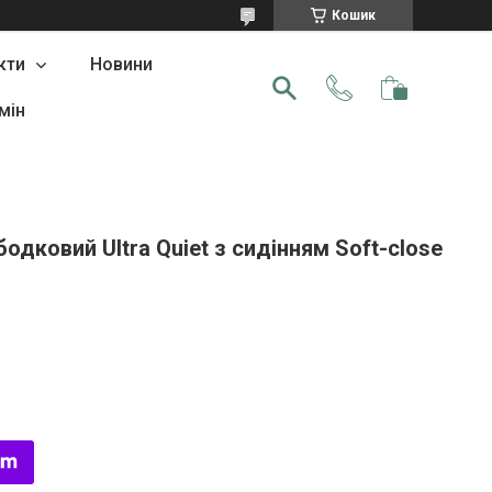
Кошик
кти
Новини
мін
бодковий Ultra Quiet з сидінням Soft-close