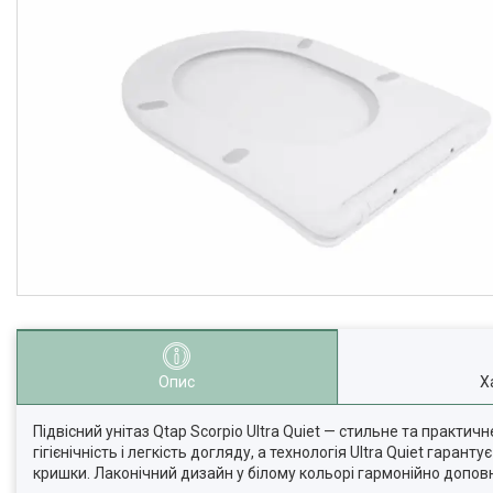
Опис
Х
Підвісний унітаз Qtap Scorpio Ultra Quiet — стильне та практ
гігієнічність і легкість догляду, а технологія Ultra Quiet гара
кришки. Лаконічний дизайн у білому кольорі гармонійно доповн