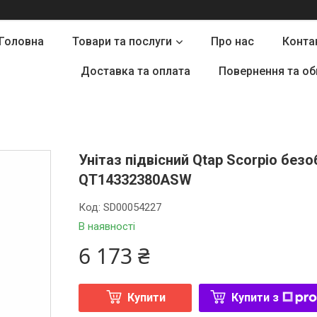
Головна
Товари та послуги
Про нас
Конта
Доставка та оплата
Повернення та об
Унітаз підвісний Qtap Scorpio безо
QT14332380ASW
Код:
SD00054227
В наявності
6 173 ₴
Купити
Купити з