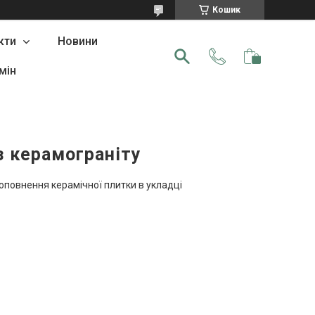
Кошик
кти
Новини
мін
з керамограніту
оповнення керамічної плитки в укладці